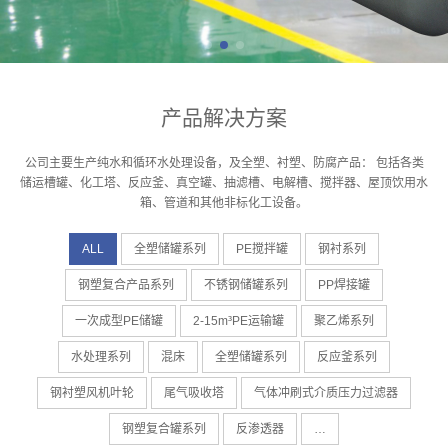
产品解决方案
公司主要生产纯水和循环水处理设备，及全塑、衬塑、防腐产品：
包括各类
储运槽罐、化工塔、反应釜、真空罐、抽滤槽、电解槽、搅拌器、屋顶饮用水
箱、管道和其他非标化工设备。
ALL
全塑储罐系列
PE搅拌罐
钢衬系列
钢塑复合产品系列
不锈钢储罐系列
PP焊接罐
一次成型PE储罐
2-15m³PE运输罐
聚乙烯系列
水处理系列
混床
全塑储罐系列
反应釜系列
钢衬塑风机叶轮
尾气吸收塔
气体冲刷式介质压力过滤器
钢塑复合罐系列
反渗透器
…