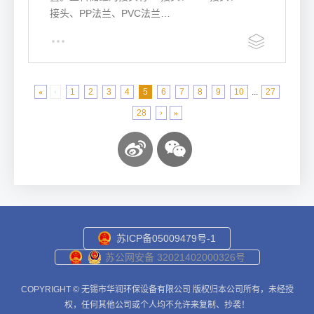
接头、PP法兰、PVC法兰…
«
‹
1
2
3
4
5
6
7
8
9
10
...
27
28
›
»
苏ICP备05009479号-1
苏公网安备 32021402000326号
COPYRIGHT © 无锡市华润环保设备有限公司 版权归本公司所有，未经授
权，任何其他公司或个人均不允许来复制、抄袭！