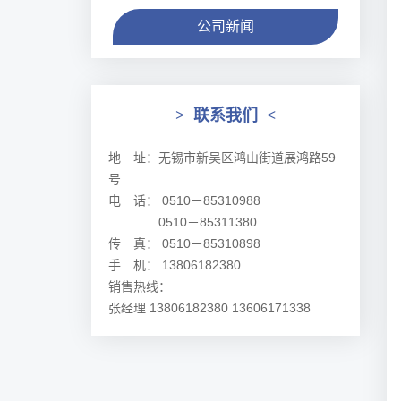
公司新闻
>
联系我们
<
地 址：无锡市新吴区鸿山街道展鸿路59
号
电 话： 0510－85310988
0510－85311380
传 真： 0510－85310898
手 机： 13806182380
销售热线：
张经理 13806182380 13606171338