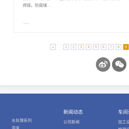
焊接。防腐储…
«
‹
1
2
3
4
5
6
7
8
9
新闻动态
车间
水处理系列
公司新闻
加工
混床