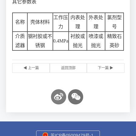
其它参数表
工作压
内表处
外表处
氯剂型
名称
壳体材料
力
理
理
号
介质
钢衬胶或不
衬胶或
喷漆或
精致石
0.4MPa
滤器
锈钢
抛光
抛光
英砂
◀ 上一篇
返回顶部
下一篇 ▶
苏ICP备05009479号-1