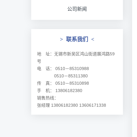
公司新闻
>
联系我们
<
地 址：无锡市新吴区鸿山街道展鸿路59
号
电 话： 0510－85310988
0510－85311380
传 真： 0510－85310898
手 机： 13806182380
销售热线：
张经理 13806182380 13606171338