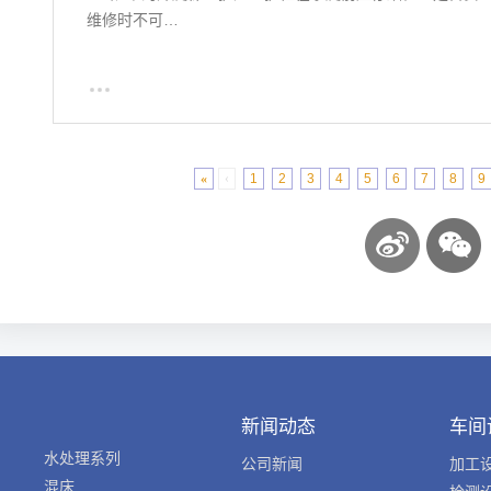
维修时不可…
«
‹
1
2
3
4
5
6
7
8
9
新闻动态
车间
水处理系列
公司新闻
加工
混床