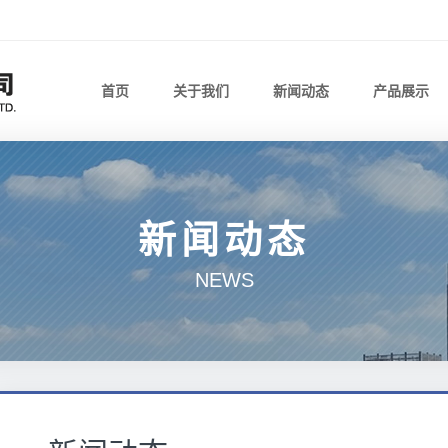
首页
关于我们
新闻动态
产品展示
新闻动态
NEWS