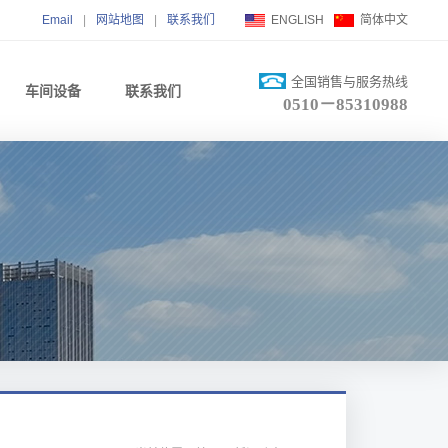
Email
|
网站地图
|
联系我们
ENGLISH
简体中文
全国销售与服务热线
车间设备
联系我们
0510－85310988