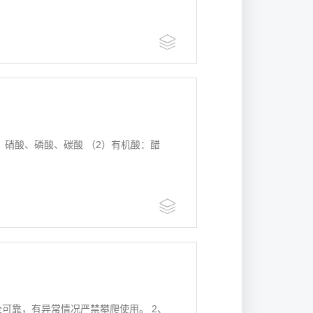
）硝酸、磷酸、碳酸 （2）有机酸：醋
可靠，有异常情况严禁攀爬使用。 2、