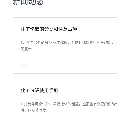
新闻动态
化工储罐的分类和注意事项
1、化工储罐的分类 化工储罐，对这种储罐进行区分的话，
属复合…
化工储罐使用手册
1.对储存可燃气体，易燃液体的储罐，应配备有必要的消防
暖，以及将其发…