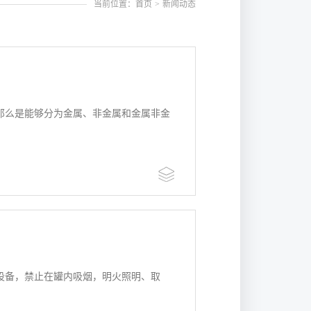
当前位置：首页
>
新闻动态
那么是能够分为金属、非金属和金属非金
设备，禁止在罐内吸烟，明火照明、取