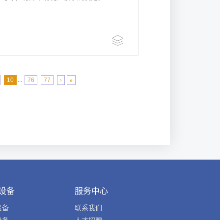
10
...
76
77
›
»
设备
服务中心
设备
联系我们