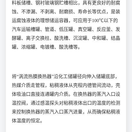
料板储槽、钢衬玻璃钢贮槽相比，具有更良好的耐腐
蚀、不渗漏、不剥离、耐磨损、寿命长等优点，是装
运腐蚀液体的理想储运容器，可应用于
100
℃
以下的
汽车运输槽罐、管道、低压罐、真空罐、反应釜、发
酵罐、离子交换柱、酸洗槽、沉淀罐、中和罐、结晶
罐、浓缩罐、电镀槽、酸洗槽等。
将“涡流热膜换热器”沿化工储罐径向伸入储罐底部，
热媒介质走管程，粘稠液体从壳程内德管间流动，壳
体吸油口直接连通罐内介质。在换热器的蒸汽入口设
温控阀，通过感温探头对粘稠液体出口的温度的检测
来控制换热器的蒸汽入口蒸汽进量，从而确保粘稠液
体温度的恒定。