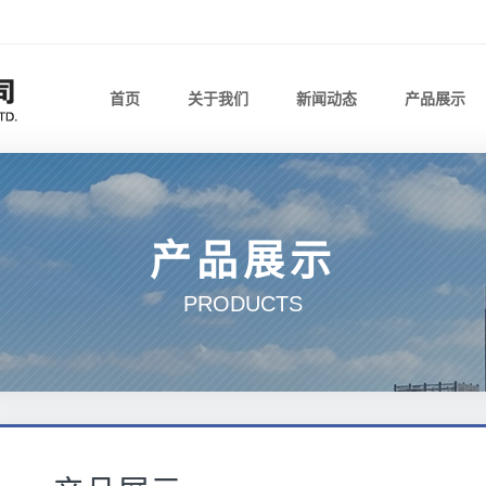
首页
关于我们
新闻动态
产品展示
产品展示
PRODUCTS