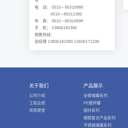
号
电 话： 0510－85310988
0510－85311380
传 真： 0510－85310898
手 机： 13806182380
销售热线：
张经理 13806182380 13606171338
关于我们
产品展示
公司介绍
全塑储罐系列
工程业绩
PE搅拌罐
资质荣誉
钢衬系列
钢塑复合产品系列
不锈钢储罐系列