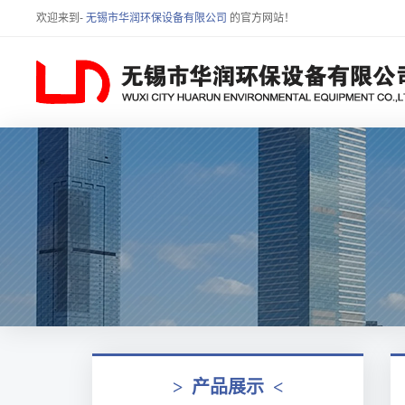
欢迎来到-
无锡市华润环保设备有限公司
的官方网站！
>
产品展示
<